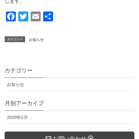
します。
F
T
E
共
a
wi
m
有
c
tt
ail
カテゴリー
お知らせ
e
er
b
o
カテゴリー
o
k
お知らせ
月別アーカイブ
2020年2月
お問い合わせ