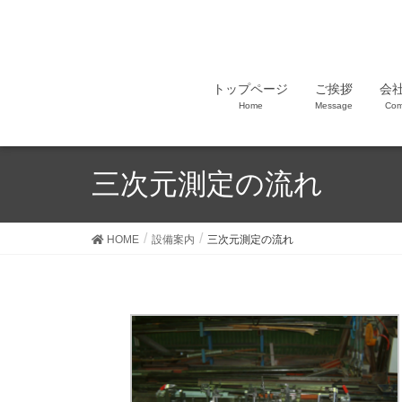
トップページ
ご挨拶
会
Home
Message
Com
三次元測定の流れ
HOME
設備案内
三次元測定の流れ