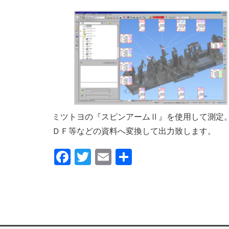
ミツトヨの『スピンアームⅡ』を使用して測定
ＤＦ等などの資料へ変換して出力致します。
F
T
E
共
a
wi
m
有
c
tt
ail
e
er
b