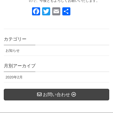
ので、今後ともよろしくお願いいたします。
F
T
E
共
a
wi
m
有
c
tt
ail
e
er
カテゴリー
b
o
お知らせ
o
月別アーカイブ
k
2020年2月
お問い合わせ